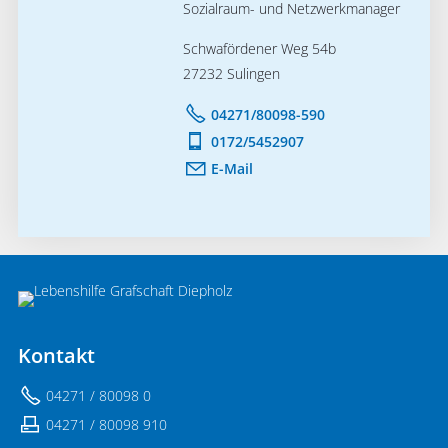
Sozialraum- und Netzwerkmanager
Schwafördener Weg 54b
27232 Sulingen
04271/80098-590
0172/5452907
E-Mail
Kontakt
04271 / 80098 0
04271 / 80098 910