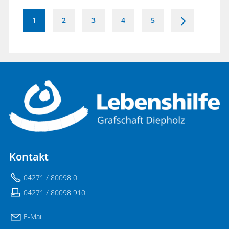
1
2
3
4
5
>
Kontakt
04271 / 80098 0
04271 / 80098 910
E-Mail