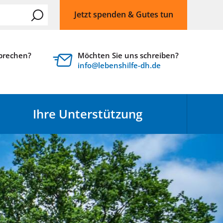
Jetzt spenden & Gutes tun
sprechen?
Möchten Sie uns schreiben?
nf
l
b
nsh
lf
-dh
d
Ihre Unterstützung