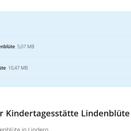
enblüte
5,07 MB
üte
10,47 MB
er Kindertagesstätte Lindenblüte