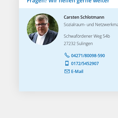
Fragen? Wir helfen gerne weiter
Carsten Schlotmann
Sozialraum- und Netzwerkm
Schwafördener Weg 54b
27232 Sulingen
04271/80098-590
0172/5452907
E-Mail