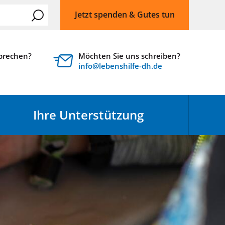
Jetzt spenden & Gutes tun
sprechen?
Möchten Sie uns schreiben?
nf
l
b
nsh
lf
-dh
d
Ihre Unterstützung