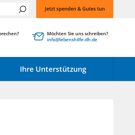
Jetzt spenden & Gutes tun
sprechen?
Möchten Sie uns schreiben?
nf
l
b
nsh
lf
-dh
d
Ihre Unterstützung