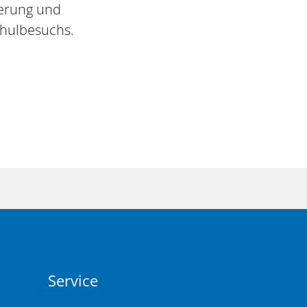
derung und
chulbesuchs.
Service