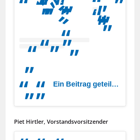
Ein Beitrag geteilt von Lebenshilfe Grafschaft Diepholz gGmbH (@lebenshilfegrafschaftdiepholz)
Piet Hirtler, Vorstandsvorsitzender