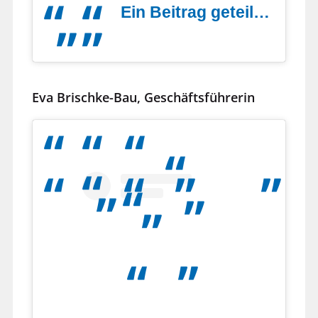
Ein Beitrag geteilt von Lebenshilfe Grafschaft Diepholz gGmbH (@lebenshilfegrafschaftdiepholz)
Eva Brischke-Bau, Geschäftsführerin