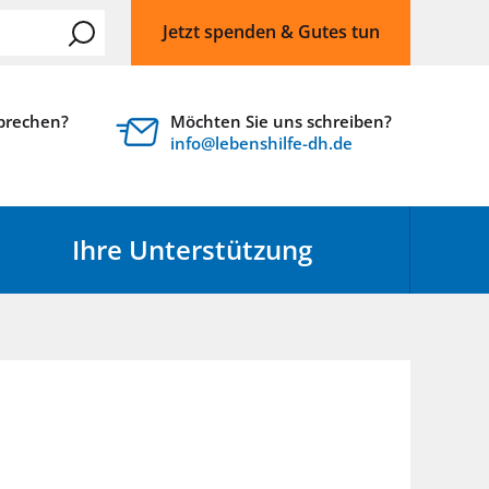
Jetzt spenden & Gutes tun
sprechen?
Möchten Sie uns schreiben?
nf
l
b
nsh
lf
-dh
d
Ihre Unterstützung