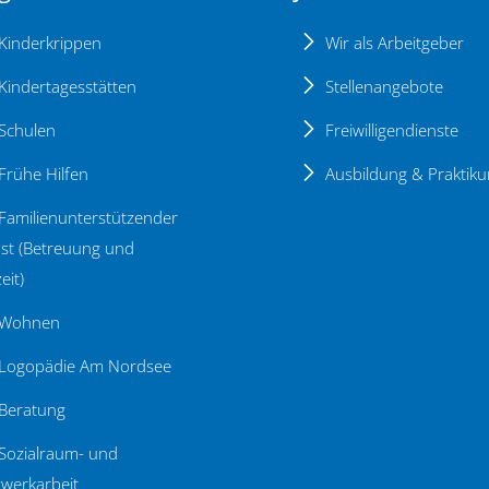
Kinderkrippen
Wir als Arbeitgeber
Kindertagesstätten
Stellenangebote
Schulen
Freiwilligendienste
Frühe Hilfen
Ausbildung & Praktik
Familienunterstützender
st (Betreuung und
eit)
Wohnen
Logopädie Am Nordsee
Beratung
Sozialraum- und
werkarbeit